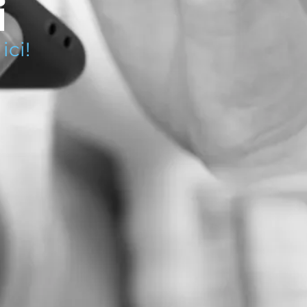
i
ici!